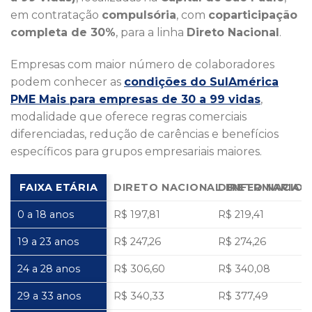
em contratação
compulsória
, com
coparticipação
completa de 30%
, para a linha
Direto Nacional
.
Empresas com maior número de colaboradores
podem conhecer as
condições do SulAmérica
PME Mais para empresas de 30 a 99 vidas
,
modalidade que oferece regras comerciais
diferenciadas, redução de carências e benefícios
específicos para grupos empresariais maiores.
FAIXA ETÁRIA
DIRETO NACIONAL ENFERMARIA
DIRETO NACIO
0 a 18 anos
R$ 197,81
R$ 219,41
19 a 23 anos
R$ 247,26
R$ 274,26
24 a 28 anos
R$ 306,60
R$ 340,08
29 a 33 anos
R$ 340,33
R$ 377,49