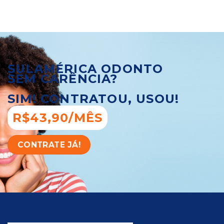
SULAMÉRICA ODONTO
SEM CARÊNCIA?
SIM! CONTRATOU, USOU!
R$43,90/MÊS
CONTRATE JÁ!