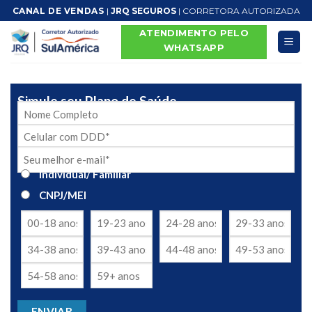
Skip
CANAL DE VENDAS
|
JRQ SEGUROS
| CORRETORA AUTORIZADA
to
ATENDIMENTO PELO
content
WHATSAPP