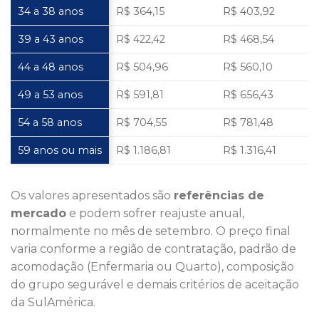
34 a 38 anos
R$ 364,15
R$ 403,92
39 a 43 anos
R$ 422,42
R$ 468,54
44 a 48 anos
R$ 504,96
R$ 560,10
49 a 53 anos
R$ 591,81
R$ 656,43
54 a 58 anos
R$ 704,55
R$ 781,48
59 anos ou mais
R$ 1.186,81
R$ 1.316,41
Os valores apresentados são
referências de
mercado
e podem sofrer reajuste anual,
normalmente no mês de setembro. O preço final
varia conforme a região de contratação, padrão de
acomodação (Enfermaria ou Quarto), composição
do grupo segurável e demais critérios de aceitação
da SulAmérica.