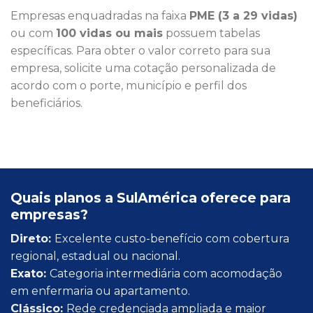
Empresas enquadradas na faixa
PME (3 a 29 vidas)
ou com
100 vidas ou mais
possuem tabelas
específicas. Para obter o valor correto para sua
empresa, solicite uma cotação personalizada de
acordo com o porte, município e perfil dos
beneficiários.
Quais planos a SulAmérica oferece para
empresas?
Direto:
Excelente custo-benefício com cobertura
regional, estadual ou nacional.
Exato:
Categoria intermediária com acomodação
em enfermaria ou apartamento.
Clássico:
Rede credenciada ampliada e maior