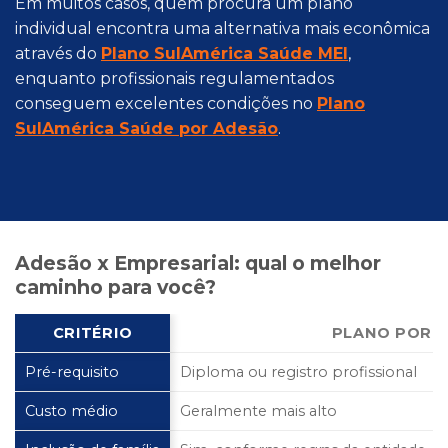
Em muitos casos, quem procura um plano
individual encontra uma alternativa mais econômica
através do
Plano SulAmérica Saúde MEI
,
enquanto profissionais regulamentados
conseguem excelentes condições no
Plano
SulAmérica Saúde por Adesão
.
Adesão x Empresarial: qual o melhor
caminho para você?
CRITÉRIO
PLANO POR 
Pré-requisito
Diploma ou registro profissional
Custo médio
Geralmente mais alto