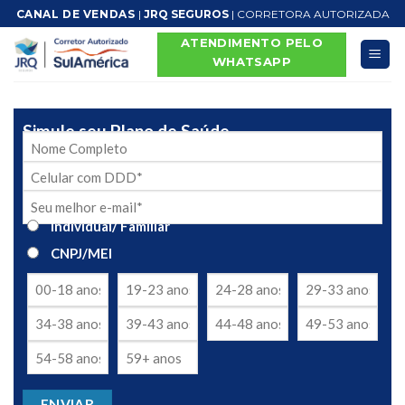
Skip
CANAL DE VENDAS
|
JRQ SEGUROS
| CORRETORA AUTORIZADA
to
ATENDIMENTO PELO
content
WHATSAPP