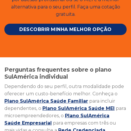
alternativa para o seu perfil. Faça uma cotação
gratuita.
DESCOBRIR MINHA MELHOR OPÇÃO
Perguntas frequentes sobre o plano
SulAmérica individual
Dependendo do seu perfil, outra modalidade pode
oferecer um custo-benefício melhor. Conheça o
Plano SulAmérica Saúde Familiar
para incluir
dependentes, o
Plano SulAmérica Saúde MEI
para
microempreendedores, o
Plano SulAmérica
Saúde Empresarial
para empresas com três ou
mais vidas e consulte a
Rede Credenciada