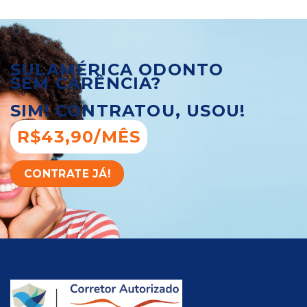
SULAMÉRICA ODONTO
SEM CARÊNCIA?
SIM! CONTRATOU, USOU!
R$43,90/MÊS
CONTRATE JÁ!