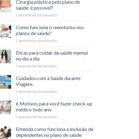
Entenda
Cirurgia plástica pelo plano de
estar
os
saúde: é possível?
Sintomas
Comentários desativados
em
Físicos
Cirurgia
e
plástica
Como funciona o reembolso nos
Psicológicos
pelo
planos de saúde?
plano
Comentários desativados
em
de
Como
saúde:
funciona
Dicas para cuidar da saúde mental
é
o
possível?
no dia a dia
reembolso
Comentários desativados
em
nos
Dicas
planos
para
Cuidados com a Saúde durante
de
cuidar
saúde?
Viagens
da
Comentários desativados
em
saúde
Cuidados
mental
com
6 Motivos para você fazer check-up
no
a
dia
médico todo ano
Saúde
a
Comentários desativados
em
durante
dia
6
Viagens
Motivos
Entenda como funciona a inclusão de
para
dependentes no plano de saúde
você