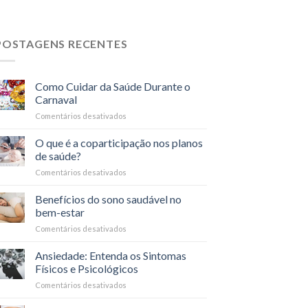
POSTAGENS RECENTES
Como Cuidar da Saúde Durante o
Carnaval
Comentários desativados
em
Como
Cuidar
O que é a coparticipação nos planos
da
de saúde?
Saúde
Comentários desativados
em
Durante
O
o
que
Benefícios do sono saudável no
Carnaval
é
bem-estar
a
Comentários desativados
em
coparticipação
Benefícios
nos
do
Ansiedade: Entenda os Sintomas
planos
sono
de
Físicos e Psicológicos
saudável
saúde?
Comentários desativados
em
no
Ansiedade:
bem-