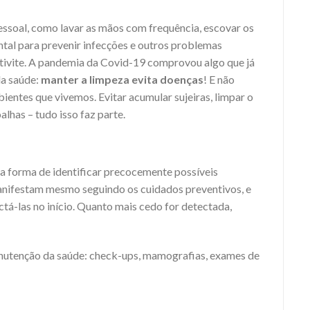
essoal, como lavar as mãos com frequência, escovar os
ntal para prevenir infecções e outros problemas
ntivite. A pandemia da Covid-19 comprovou algo que já
da saúde:
manter a limpeza evita doenças
! E não
ientes que vivemos. Evitar acumular sujeiras, limpar o
alhas – tudo isso faz parte.
a forma de identificar precocemente possíveis
nifestam mesmo seguindo os cuidados preventivos, e
ctá-las no início. Quanto mais cedo for detectada,
nutenção da saúde: check-ups, mamografias, exames de