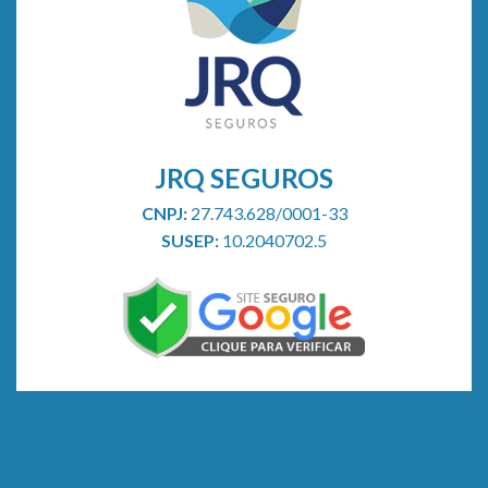
saúde
JRQ SEGUROS
CNPJ:
27.743.628/0001-33
SUSEP:
10.2040702.5