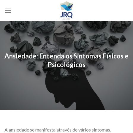
Skip
to
content
Ansiedade: Entenda os Sintomas Físicos e
Psicológicos
A ansiedade se manifesta através de vários sintomas,