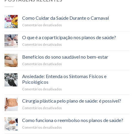
Como Cuidar da Saúde Durante o Carnaval
Comentários desativados
em
Como
Cuidar
O que é a coparticipação nos planos de saúde?
da
Comentários desativados
em
Saúde
O
Durante
que
o
Benefícios do sono saudável no bem-estar
é
Carnaval
Comentários desativados
em
a
Benefícios
coparticipação
do
nos
Ansiedade: Entenda os Sintomas Físicos e
sono
planos
Psicológicos
saudável
de
Comentários desativados
em
no
saúde?
Ansiedade:
bem-
Entenda
estar
Cirurgia plástica pelo plano de saúde: é possível?
os
Comentários desativados
em
Sintomas
Cirurgia
Físicos
plástica
Como funciona o reembolso nos planos de saúde?
e
pelo
Psicológicos
Comentários desativados
em
plano
Como
de