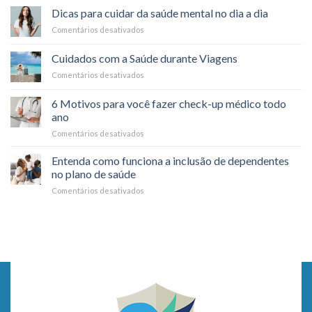
funciona
saúde:
Dicas para cuidar da saúde mental no dia a dia
o
é
Comentários desativados
em
reembolso
possível?
Dicas
nos
para
planos
Cuidados com a Saúde durante Viagens
cuidar
de
Comentários desativados
em
da
saúde?
Cuidados
saúde
com
mental
6 Motivos para você fazer check-up médico todo
a
no
ano
Saúde
dia
Comentários desativados
em
durante
a
6
Viagens
dia
Motivos
Entenda como funciona a inclusão de dependentes
para
no plano de saúde
você
Comentários desativados
em
fazer
Entenda
check-
como
up
funciona
médico
a
todo
inclusão
ano
de
dependentes
no
plano
de