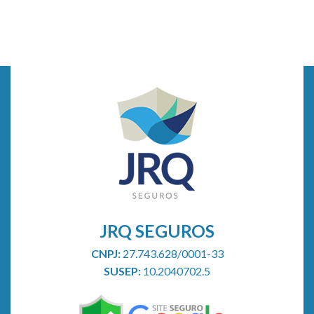
Entenda
check-
como
up
funciona
médico
a
todo
inclusão
ano
de
dependentes
no
plano
de
saúde
JRQ SEGUROS
CNPJ:
27.743.628/0001-33
SUSEP:
10.2040702.5