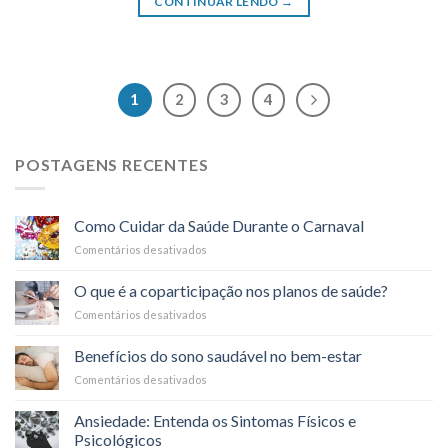
CONTINUAR LENDO
→
1
2
3
4
POSTAGENS RECENTES
Como Cuidar da Saúde Durante o Carnaval
Comentários desativados
em
Como
Cuidar
O que é a coparticipação nos planos de saúde?
da
Comentários desativados
em
Saúde
O
Durante
que
o
Benefícios do sono saudável no bem-estar
é
Carnaval
Comentários desativados
em
a
Benefícios
coparticipação
do
nos
Ansiedade: Entenda os Sintomas Físicos e
sono
planos
Psicológicos
saudável