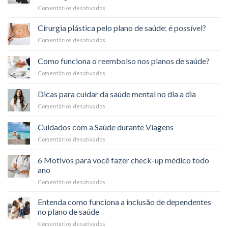
de
Comentários desativados
em
no
saúde?
Ansiedade:
bem-
Entenda
estar
Cirurgia plástica pelo plano de saúde: é possível?
os
Comentários desativados
em
Sintomas
Cirurgia
Físicos
plástica
Como funciona o reembolso nos planos de saúde?
e
pelo
Psicológicos
Comentários desativados
em
plano
Como
de
funciona
saúde:
Dicas para cuidar da saúde mental no dia a dia
o
é
Comentários desativados
em
reembolso
possível?
Dicas
nos
para
planos
Cuidados com a Saúde durante Viagens
cuidar
de
Comentários desativados
em
da
saúde?
Cuidados
saúde
com
mental
6 Motivos para você fazer check-up médico todo
a
no
ano
Saúde
dia
Comentários desativados
em
durante
a
6
Viagens
dia
Motivos
Entenda como funciona a inclusão de dependentes
para
no plano de saúde
você
Comentários desativados
em
fazer