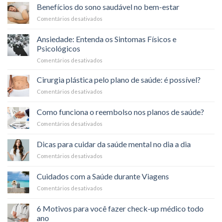
que
o
Benefícios do sono saudável no bem-estar
é
Carnaval
Comentários desativados
em
a
Benefícios
coparticipação
do
nos
Ansiedade: Entenda os Sintomas Físicos e
sono
planos
Psicológicos
saudável
de
Comentários desativados
em
no
saúde?
Ansiedade:
bem-
Entenda
estar
Cirurgia plástica pelo plano de saúde: é possível?
os
Comentários desativados
em
Sintomas
Cirurgia
Físicos
plástica
Como funciona o reembolso nos planos de saúde?
e
pelo
Psicológicos
Comentários desativados
em
plano
Como
de
funciona
saúde:
Dicas para cuidar da saúde mental no dia a dia
o
é
Comentários desativados
em
reembolso
possível?
Dicas
nos
para
planos
Cuidados com a Saúde durante Viagens
cuidar
de
Comentários desativados
em
da
saúde?
Cuidados
saúde
com
mental
6 Motivos para você fazer check-up médico todo
a
no
ano
Saúde