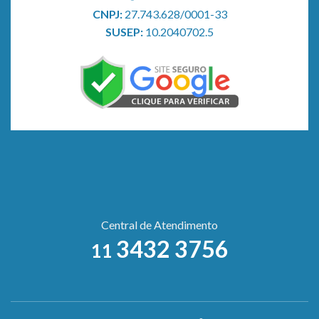
CNPJ:
27.743.628/0001-33
SUSEP:
10.2040702.5
Central de Atendimento
3432 3756
11