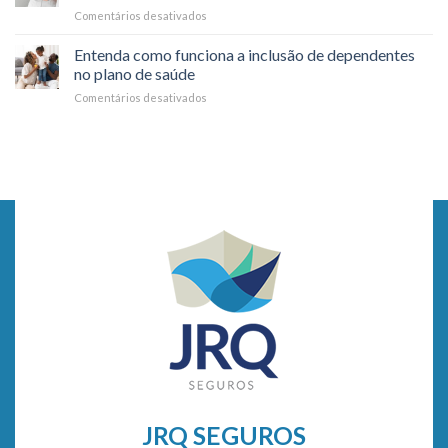
dia
Comentários desativados
em
durante
a
6
Viagens
dia
Motivos
Entenda como funciona a inclusão de dependentes
para
no plano de saúde
você
Comentários desativados
em
fazer
Entenda
check-
como
up
funciona
médico
a
todo
inclusão
ano
de
dependentes
no
plano
de
saúde
JRQ SEGUROS