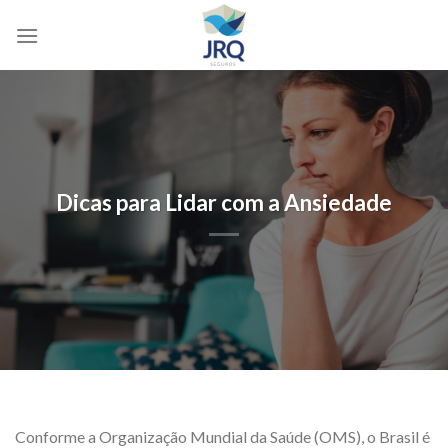
Skip
to
content
Dicas para Lidar com a Ansiedade
Conforme a Organização Mundial da Saúde (OMS), o Brasil é