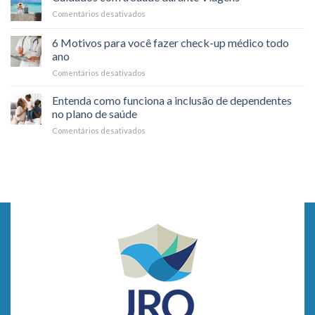
cuidar
de
Comentários desativados
em
da
saúde?
Cuidados
saúde
com
mental
6 Motivos para você fazer check-up médico todo
a
no
ano
Saúde
dia
Comentários desativados
em
durante
a
6
Viagens
dia
Motivos
Entenda como funciona a inclusão de dependentes
para
no plano de saúde
você
Comentários desativados
em
fazer
Entenda
check-
como
up
funciona
médico
a
todo
inclusão
ano
de
dependentes
no
plano
de
saúde