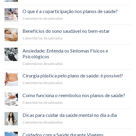
Como
Cuidar
O que é a coparticipação nos planos de saúde?
da
Comentários desativados
em
Saúde
O
Durante
que
o
Benefícios do sono saudável no bem-estar
é
Carnaval
Comentários desativados
em
a
Benefícios
coparticipação
do
nos
Ansiedade: Entenda os Sintomas Físicos e
sono
planos
Psicológicos
saudável
de
Comentários desativados
em
no
saúde?
Ansiedade:
bem-
Entenda
estar
Cirurgia plástica pelo plano de saúde: é possível?
os
Comentários desativados
em
Sintomas
Cirurgia
Físicos
plástica
Como funciona o reembolso nos planos de saúde?
e
pelo
Psicológicos
Comentários desativados
em
plano
Como
de
funciona
saúde:
Dicas para cuidar da saúde mental no dia a dia
o
é
Comentários desativados
em
reembolso
possível?
Dicas
nos
para
planos
Cuidados com a Saúde durante Viagens