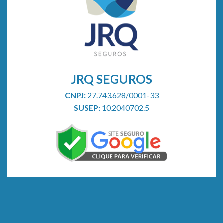
saúde
JRQ SEGUROS
CNPJ:
27.743.628/0001-33
SUSEP:
10.2040702.5