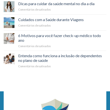
funciona
saúde:
Dicas para cuidar da saúde mental no dia a dia
o
é
Comentários desativados
em
reembolso
possível?
Dicas
nos
para
planos
Cuidados com a Saúde durante Viagens
cuidar
de
Comentários desativados
em
da
saúde?
Cuidados
saúde
com
mental
6 Motivos para você fazer check-up médico todo
a
no
ano
Saúde
dia
Comentários desativados
em
durante
a
6
Viagens
dia
Motivos
Entenda como funciona a inclusão de dependentes
para
no plano de saúde
você
Comentários desativados
em
fazer
Entenda
check-
como
up
funciona
médico
a
todo
inclusão
ano
de
dependentes
no
plano
de