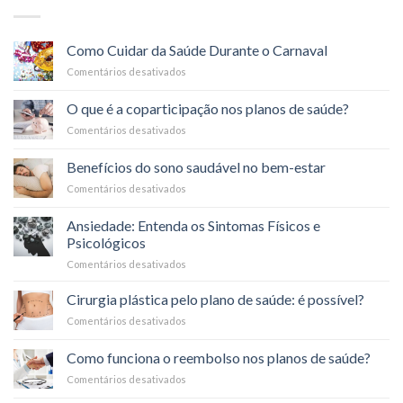
Como Cuidar da Saúde Durante o Carnaval
Comentários desativados
em
Como
Cuidar
O que é a coparticipação nos planos de saúde?
da
Comentários desativados
em
Saúde
O
Durante
que
o
Benefícios do sono saudável no bem-estar
é
Carnaval
Comentários desativados
em
a
Benefícios
coparticipação
do
nos
Ansiedade: Entenda os Sintomas Físicos e
sono
planos
Psicológicos
saudável
de
Comentários desativados
em
no
saúde?
Ansiedade:
bem-
Entenda
estar
Cirurgia plástica pelo plano de saúde: é possível?
os
Comentários desativados
em
Sintomas
Cirurgia
Físicos
plástica
Como funciona o reembolso nos planos de saúde?
e
pelo
Psicológicos
Comentários desativados
em
plano
Como
de