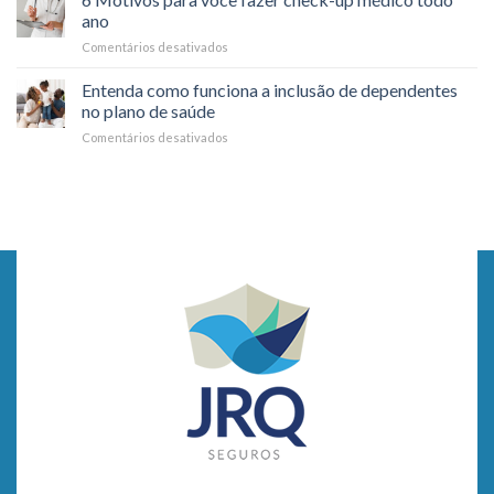
a
no
ano
Saúde
dia
Comentários desativados
em
durante
a
6
Viagens
dia
Motivos
Entenda como funciona a inclusão de dependentes
para
no plano de saúde
você
Comentários desativados
em
fazer
Entenda
check-
como
up
funciona
médico
a
todo
inclusão
ano
de
dependentes
no
plano
de
saúde