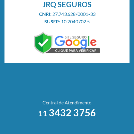
JRQ SEGUROS
CNPJ:
27.743.628/0001-33
SUSEP:
10.2040702.5
Central de Atendimento
3432 3756
11