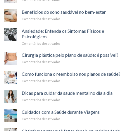
Saúde
O
Durante
que
o
Benefícios do sono saudável no bem-estar
é
Carnaval
Comentários desativados
em
a
Benefícios
coparticipação
do
nos
Ansiedade: Entenda os Sintomas Físicos e
sono
planos
Psicológicos
saudável
de
Comentários desativados
em
no
saúde?
Ansiedade:
bem-
Entenda
estar
Cirurgia plástica pelo plano de saúde: é possível?
os
Comentários desativados
em
Sintomas
Cirurgia
Físicos
plástica
Como funciona o reembolso nos planos de saúde?
e
pelo
Psicológicos
Comentários desativados
em
plano
Como
de
funciona
saúde:
Dicas para cuidar da saúde mental no dia a dia
o
é
Comentários desativados
em
reembolso
possível?
Dicas
nos
para
planos
Cuidados com a Saúde durante Viagens
cuidar
de
Comentários desativados
em
da
saúde?
Cuidados
saúde
com
mental
6 Motivos para você fazer check-up médico todo