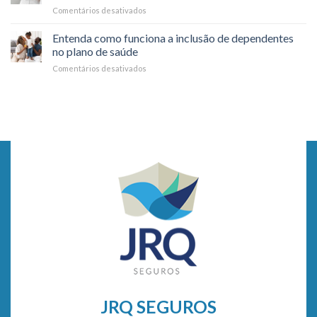
dia
Comentários desativados
em
durante
a
6
Viagens
dia
Motivos
Entenda como funciona a inclusão de dependentes
para
no plano de saúde
você
Comentários desativados
em
fazer
Entenda
check-
como
up
funciona
médico
a
todo
inclusão
ano
de
dependentes
no
plano
de
saúde
JRQ SEGUROS