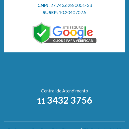
CNPJ:
27.743.628/0001-33
SUSEP:
10.2040702.5
Central de Atendimento
3432 3756
11