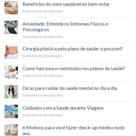
que
o
Benefícios do sono saudável no bem-estar
é
Carnaval
Comentários desativados
em
a
Benefícios
coparticipação
do
nos
Ansiedade: Entenda os Sintomas Físicos e
sono
planos
Psicológicos
saudável
de
Comentários desativados
em
no
saúde?
Ansiedade:
bem-
Entenda
estar
Cirurgia plástica pelo plano de saúde: é possível?
os
Comentários desativados
em
Sintomas
Cirurgia
Físicos
plástica
Como funciona o reembolso nos planos de saúde?
e
pelo
Psicológicos
Comentários desativados
em
plano
Como
de
funciona
saúde:
Dicas para cuidar da saúde mental no dia a dia
o
é
Comentários desativados
em
reembolso
possível?
Dicas
nos
para
planos
Cuidados com a Saúde durante Viagens
cuidar
de
Comentários desativados
em
da
saúde?
Cuidados
saúde
com
mental
6 Motivos para você fazer check-up médico todo
a
no
ano
Saúde