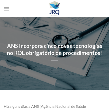
Skip
to
content
ANS Incorpora cinco novas tecnologias
no ROL obrigatório de procedimentos!
Há alguns dias a ANS (Agência Nacional de Saúde