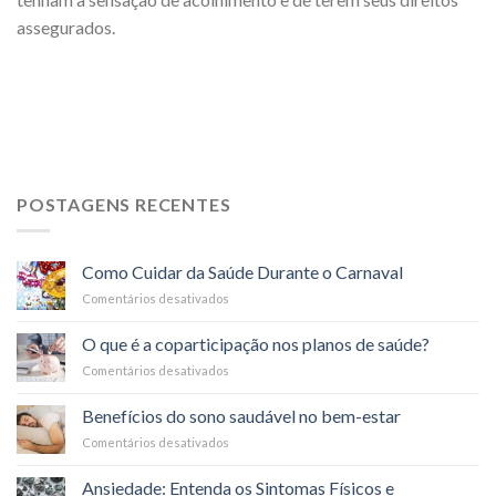
assegurados.
POSTAGENS RECENTES
Como Cuidar da Saúde Durante o Carnaval
Comentários desativados
em
Como
Cuidar
O que é a coparticipação nos planos de saúde?
da
Comentários desativados
em
Saúde
O
Durante
que
o
Benefícios do sono saudável no bem-estar
é
Carnaval
Comentários desativados
em
a
Benefícios
coparticipação
do
nos
Ansiedade: Entenda os Sintomas Físicos e