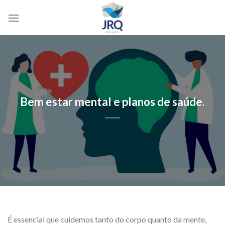
Skip
to
content
Bem estar mental e planos de saúde.
É essencial que cuidemos tanto do corpo quanto da mente,