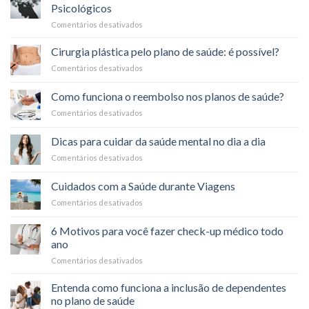
sono
planos
Psicológicos
saudável
de
Comentários desativados
em
no
saúde?
Ansiedade:
bem-
Entenda
estar
Cirurgia plástica pelo plano de saúde: é possível?
os
Comentários desativados
em
Sintomas
Cirurgia
Físicos
plástica
Como funciona o reembolso nos planos de saúde?
e
pelo
Psicológicos
Comentários desativados
em
plano
Como
de
funciona
saúde:
Dicas para cuidar da saúde mental no dia a dia
o
é
Comentários desativados
em
reembolso
possível?
Dicas
nos
para
planos
Cuidados com a Saúde durante Viagens
cuidar
de
Comentários desativados
em
da
saúde?
Cuidados
saúde
com
mental
6 Motivos para você fazer check-up médico todo
a
no
ano
Saúde
dia
Comentários desativados
em
durante
a
6
Viagens
dia
Motivos
Entenda como funciona a inclusão de dependentes
para
no plano de saúde
você