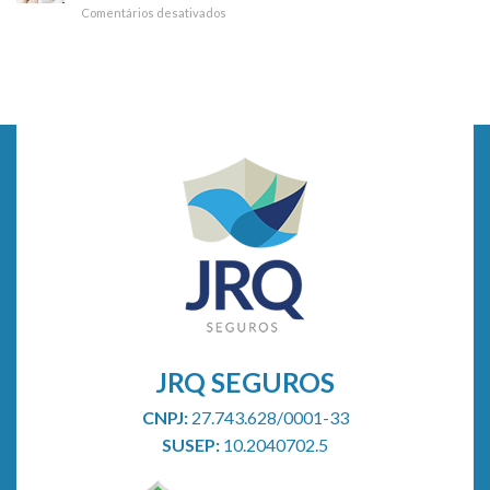
Comentários desativados
em
fazer
Entenda
check-
como
up
funciona
médico
a
todo
inclusão
ano
de
dependentes
no
plano
de
saúde
JRQ SEGUROS
CNPJ:
27.743.628/0001-33
SUSEP:
10.2040702.5