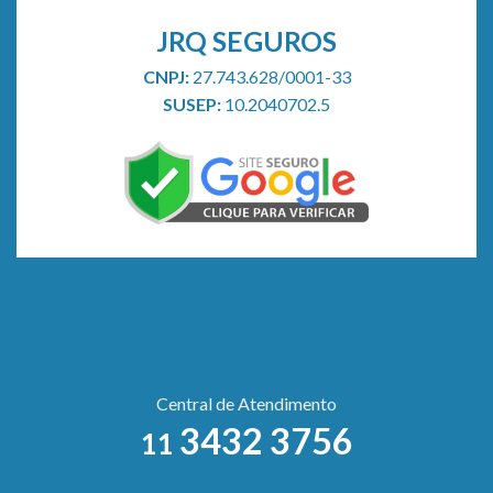
JRQ SEGUROS
CNPJ:
27.743.628/0001-33
SUSEP:
10.2040702.5
Central de Atendimento
3432 3756
11