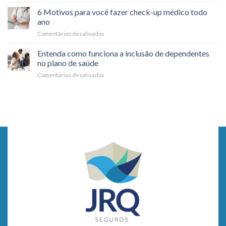
saúde
com
mental
6 Motivos para você fazer check-up médico todo
a
no
ano
Saúde
dia
Comentários desativados
em
durante
a
6
Viagens
dia
Motivos
Entenda como funciona a inclusão de dependentes
para
no plano de saúde
você
Comentários desativados
em
fazer
Entenda
check-
como
up
funciona
médico
a
todo
inclusão
ano
de
dependentes
no
plano
de
saúde