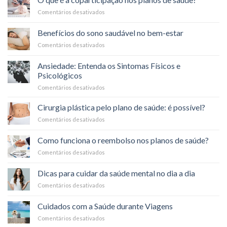
da
Comentários desativados
em
Saúde
O
Durante
que
o
Benefícios do sono saudável no bem-estar
é
Carnaval
Comentários desativados
em
a
Benefícios
coparticipação
do
nos
Ansiedade: Entenda os Sintomas Físicos e
sono
planos
Psicológicos
saudável
de
Comentários desativados
em
no
saúde?
Ansiedade:
bem-
Entenda
estar
Cirurgia plástica pelo plano de saúde: é possível?
os
Comentários desativados
em
Sintomas
Cirurgia
Físicos
plástica
Como funciona o reembolso nos planos de saúde?
e
pelo
Psicológicos
Comentários desativados
em
plano
Como
de
funciona
saúde:
Dicas para cuidar da saúde mental no dia a dia
o
é
Comentários desativados
em
reembolso
possível?
Dicas
nos
para
planos
Cuidados com a Saúde durante Viagens
cuidar
de
Comentários desativados
em
da
saúde?
Cuidados