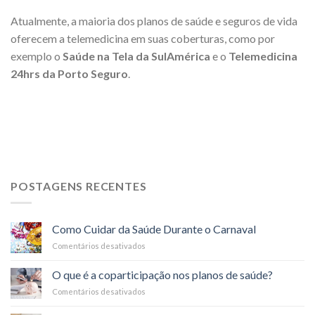
Atualmente, a maioria dos planos de saúde e seguros de vida
oferecem a telemedicina em suas coberturas, como por
exemplo o
Saúde na Tela da SulAmérica
e o
Telemedicina
24hrs da Porto Seguro
.
POSTAGENS RECENTES
Como Cuidar da Saúde Durante o Carnaval
Comentários desativados
em
Como
Cuidar
O que é a coparticipação nos planos de saúde?
da
Comentários desativados
em
Saúde
O
Durante