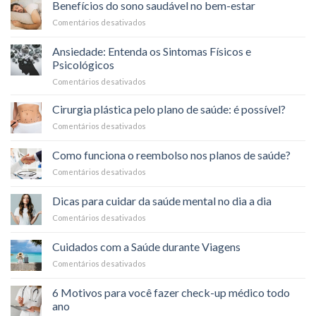
que
o
Benefícios do sono saudável no bem-estar
é
Carnaval
Comentários desativados
em
a
Benefícios
coparticipação
do
nos
Ansiedade: Entenda os Sintomas Físicos e
sono
planos
Psicológicos
saudável
de
Comentários desativados
em
no
saúde?
Ansiedade:
bem-
Entenda
estar
Cirurgia plástica pelo plano de saúde: é possível?
os
Comentários desativados
em
Sintomas
Cirurgia
Físicos
plástica
Como funciona o reembolso nos planos de saúde?
e
pelo
Psicológicos
Comentários desativados
em
plano
Como
de
funciona
saúde:
Dicas para cuidar da saúde mental no dia a dia
o
é
Comentários desativados
em
reembolso
possível?
Dicas
nos
para
planos
Cuidados com a Saúde durante Viagens
cuidar
de
Comentários desativados
em
da
saúde?
Cuidados
saúde
com
mental
6 Motivos para você fazer check-up médico todo
a
no
ano
Saúde
dia