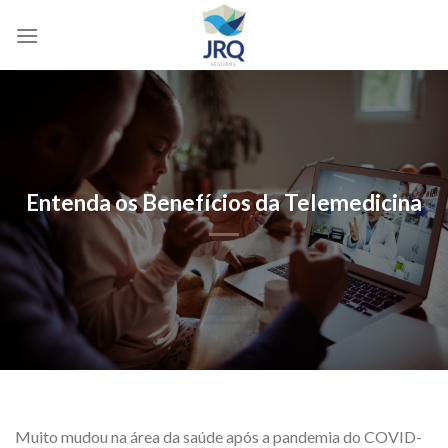
Skip
to
content
Entenda os Benefícios da Telemedicina
Muito mudou na área da saúde após a pandemia do COVID-