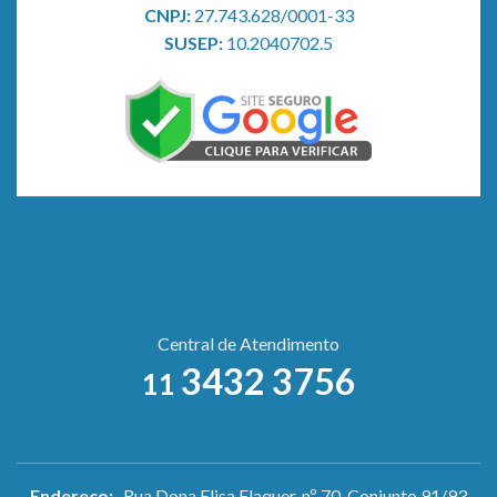
CNPJ:
27.743.628/0001-33
SUSEP:
10.2040702.5
Central de Atendimento
3432 3756
11
Endereço:
Rua Dona Elisa Flaquer, nº 70, Conjunto 91/93