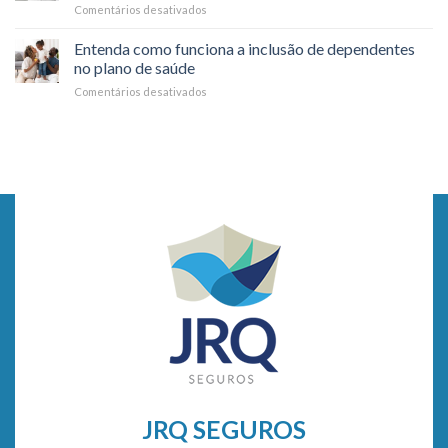
Comentários desativados
em
durante
a
6
Viagens
dia
Motivos
Entenda como funciona a inclusão de dependentes
para
no plano de saúde
você
Comentários desativados
em
fazer
Entenda
check-
como
up
funciona
médico
a
todo
inclusão
ano
de
dependentes
no
plano
de
saúde
JRQ SEGUROS