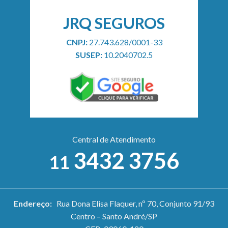
JRQ SEGUROS
CNPJ:
27.743.628/0001-33
SUSEP:
10.2040702.5
Central de Atendimento
3432 3756
11
Endereço:
Rua Dona Elisa Flaquer, nº 70, Conjunto 91/93
Centro – Santo André/SP