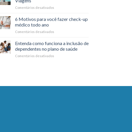
Viagens
da
Comentários desativados
em
saúde
Cuidados
mental
com
6 Motivos para você fazer check-up
no
a
dia
médico todo ano
Saúde
a
Comentários desativados
em
durante
dia
6
Viagens
Motivos
Entenda como funciona a inclusão de
para
dependentes no plano de saúde
você
Comentários desativados
em
fazer
Entenda
check-
como
up
funciona
médico
a
todo
inclusão
ano
de
dependentes
no
plano
de
saúde