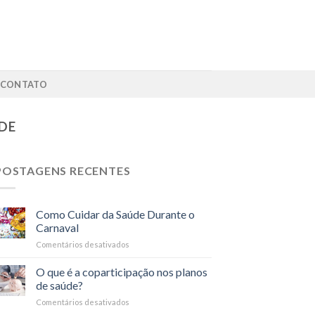
CONTATO
DE
POSTAGENS RECENTES
Como Cuidar da Saúde Durante o
Carnaval
Comentários desativados
em
Como
Cuidar
O que é a coparticipação nos planos
da
de saúde?
Saúde
Comentários desativados
em
Durante
O