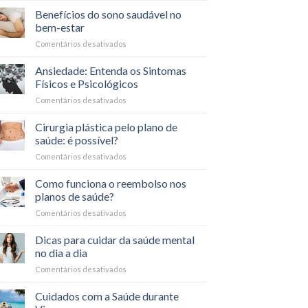
o
que
Benefícios do sono saudável no
Carnaval
é
bem-estar
a
Comentários desativados
em
coparticipação
Benefícios
nos
do
Ansiedade: Entenda os Sintomas
planos
sono
de
Físicos e Psicológicos
saudável
saúde?
Comentários desativados
em
no
Ansiedade:
bem-
Entenda
Cirurgia plástica pelo plano de
estar
os
saúde: é possível?
Sintomas
Comentários desativados
em
Físicos
Cirurgia
e
plástica
Como funciona o reembolso nos
Psicológicos
pelo
planos de saúde?
plano
Comentários desativados
em
de
Como
saúde:
funciona
Dicas para cuidar da saúde mental
é
o
possível?
no dia a dia
reembolso
Comentários desativados
em
nos
Dicas
planos
para
Cuidados com a Saúde durante
de
cuidar
saúde?