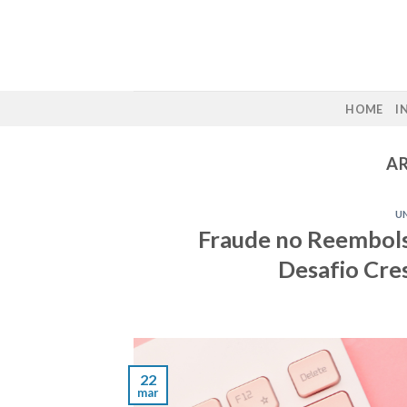
Skip
to
content
HOME
I
A
U
Fraude no Reembols
Desafio Cres
22
mar