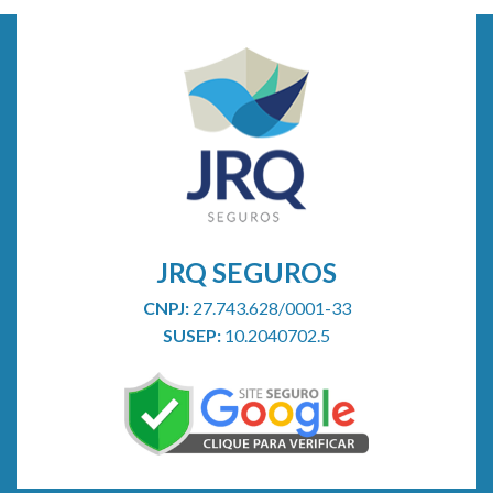
de
dependentes
no
plano
de
saúde
JRQ SEGUROS
CNPJ:
27.743.628/0001-33
SUSEP:
10.2040702.5