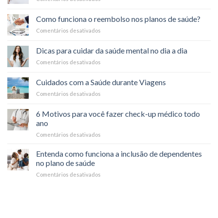
Sintomas
Cirurgia
Físicos
plástica
Como funciona o reembolso nos planos de saúde?
e
pelo
Psicológicos
Comentários desativados
em
plano
Como
de
funciona
saúde:
Dicas para cuidar da saúde mental no dia a dia
o
é
Comentários desativados
em
reembolso
possível?
Dicas
nos
para
planos
Cuidados com a Saúde durante Viagens
cuidar
de
Comentários desativados
em
da
saúde?
Cuidados
saúde
com
mental
6 Motivos para você fazer check-up médico todo
a
no
ano
Saúde
dia
Comentários desativados
em
durante
a
6
Viagens
dia
Motivos
Entenda como funciona a inclusão de dependentes
para
no plano de saúde
você
Comentários desativados
em
fazer
Entenda
check-
como
up
funciona
médico
a
todo
inclusão
ano