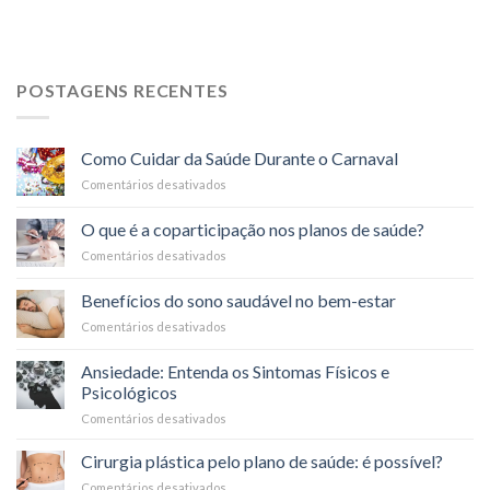
POSTAGENS RECENTES
Como Cuidar da Saúde Durante o Carnaval
Comentários desativados
em
Como
Cuidar
O que é a coparticipação nos planos de saúde?
da
Comentários desativados
em
Saúde
O
Durante
que
o
Benefícios do sono saudável no bem-estar
é
Carnaval
Comentários desativados
em
a
Benefícios
coparticipação
do
nos
Ansiedade: Entenda os Sintomas Físicos e
sono
planos
Psicológicos
saudável
de
Comentários desativados
em
no
saúde?
Ansiedade:
bem-
Entenda
estar
Cirurgia plástica pelo plano de saúde: é possível?
os
Comentários desativados
em