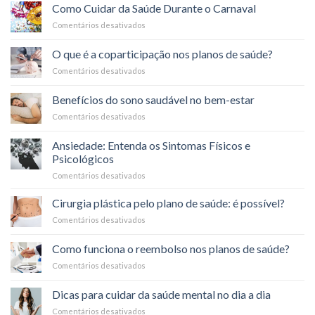
Como Cuidar da Saúde Durante o Carnaval
Comentários desativados
em
Como
Cuidar
O que é a coparticipação nos planos de saúde?
da
Comentários desativados
em
Saúde
O
Durante
que
o
Benefícios do sono saudável no bem-estar
é
Carnaval
Comentários desativados
em
a
Benefícios
coparticipação
do
nos
Ansiedade: Entenda os Sintomas Físicos e
sono
planos
Psicológicos
saudável
de
Comentários desativados
em
no
saúde?
Ansiedade:
bem-
Entenda
estar
Cirurgia plástica pelo plano de saúde: é possível?
os
Comentários desativados
em
Sintomas
Cirurgia
Físicos
plástica
Como funciona o reembolso nos planos de saúde?
e
pelo
Psicológicos
Comentários desativados
em
plano
Como
de
funciona
saúde:
Dicas para cuidar da saúde mental no dia a dia
o
é
Comentários desativados
em
reembolso