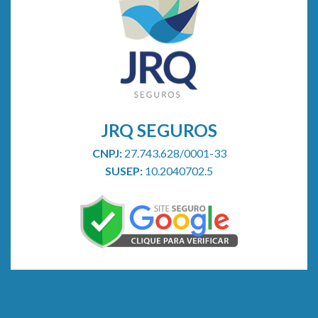
de
saúde
JRQ SEGUROS
CNPJ:
27.743.628/0001-33
SUSEP:
10.2040702.5