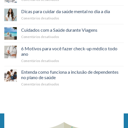
plano
Como
de
funciona
saúde:
Dicas para cuidar da saúde mental no dia a dia
o
é
Comentários desativados
em
reembolso
possível?
Dicas
nos
para
planos
Cuidados com a Saúde durante Viagens
cuidar
de
Comentários desativados
em
da
saúde?
Cuidados
saúde
com
mental
6 Motivos para você fazer check-up médico todo
a
no
ano
Saúde
dia
Comentários desativados
em
durante
a
6
Viagens
dia
Motivos
Entenda como funciona a inclusão de dependentes
para
no plano de saúde
você
Comentários desativados
em
fazer
Entenda
check-
como
up
funciona
médico
a
todo
inclusão
ano
de
dependentes
no
plano