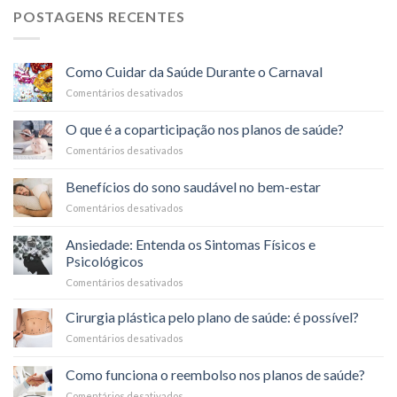
POSTAGENS RECENTES
Como Cuidar da Saúde Durante o Carnaval
Comentários desativados
em
Como
Cuidar
O que é a coparticipação nos planos de saúde?
da
Comentários desativados
em
Saúde
O
Durante
que
o
Benefícios do sono saudável no bem-estar
é
Carnaval
Comentários desativados
em
a
Benefícios
coparticipação
do
nos
Ansiedade: Entenda os Sintomas Físicos e
sono
planos
Psicológicos
saudável
de
Comentários desativados
em
no
saúde?
Ansiedade:
bem-
Entenda
estar
Cirurgia plástica pelo plano de saúde: é possível?
os
Comentários desativados
em
Sintomas
Cirurgia
Físicos
plástica
Como funciona o reembolso nos planos de saúde?
e
pelo
Psicológicos
Comentários desativados
em