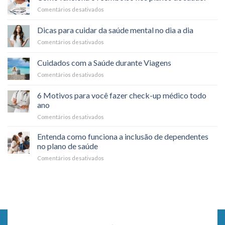
pelo
Psicológicos
Comentários desativados
em
plano
Como
de
funciona
saúde:
Dicas para cuidar da saúde mental no dia a dia
o
é
Comentários desativados
em
reembolso
possível?
Dicas
nos
para
planos
Cuidados com a Saúde durante Viagens
cuidar
de
Comentários desativados
em
da
saúde?
Cuidados
saúde
com
mental
6 Motivos para você fazer check-up médico todo
a
no
ano
Saúde
dia
Comentários desativados
em
durante
a
6
Viagens
dia
Motivos
Entenda como funciona a inclusão de dependentes
para
no plano de saúde
você
Comentários desativados
em
fazer
Entenda
check-
como
up
funciona
médico
a
todo
inclusão
ano
de
dependentes