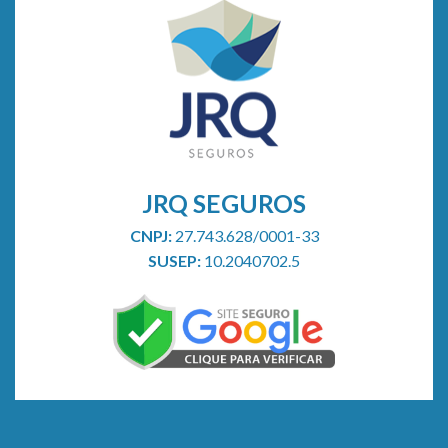
no
plano
de
saúde
JRQ SEGUROS
CNPJ:
27.743.628/0001-33
SUSEP:
10.2040702.5