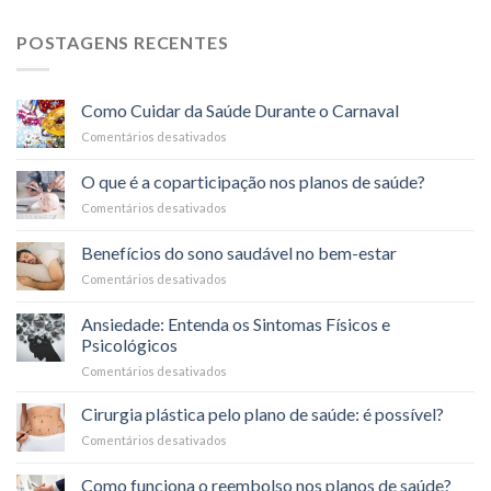
POSTAGENS RECENTES
Como Cuidar da Saúde Durante o Carnaval
Comentários desativados
em
Como
Cuidar
O que é a coparticipação nos planos de saúde?
da
Comentários desativados
em
Saúde
O
Durante
que
o
Benefícios do sono saudável no bem-estar
é
Carnaval
Comentários desativados
em
a
Benefícios
coparticipação
do
nos
Ansiedade: Entenda os Sintomas Físicos e
sono
planos
Psicológicos
saudável
de
Comentários desativados
em
no
saúde?
Ansiedade:
bem-
Entenda
estar
Cirurgia plástica pelo plano de saúde: é possível?
os
Comentários desativados
em
Sintomas
Cirurgia
Físicos
plástica
Como funciona o reembolso nos planos de saúde?
e