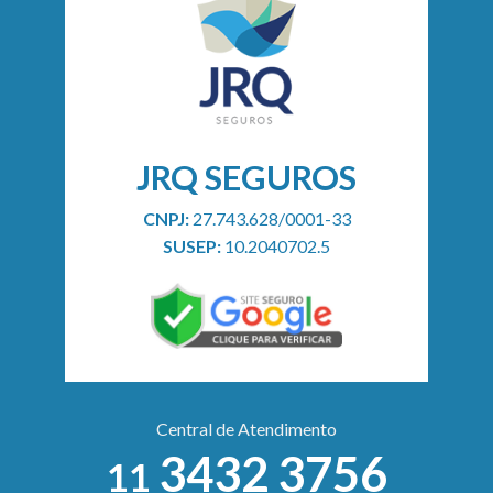
JRQ SEGUROS
CNPJ:
27.743.628/0001-33
SUSEP:
10.2040702.5
Central de Atendimento
3432 3756
11