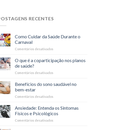
POSTAGENS RECENTES
Como Cuidar da Saúde Durante o
Carnaval
Comentários desativados
em
Como
Cuidar
O que é a coparticipação nos planos
da
de saúde?
Saúde
Comentários desativados
em
Durante
O
o
que
Benefícios do sono saudável no
Carnaval
é
bem-estar
a
Comentários desativados
em
coparticipação
Benefícios
nos
do
Ansiedade: Entenda os Sintomas
planos
sono
de
Físicos e Psicológicos
saudável
saúde?
Comentários desativados
em
no
Ansiedade:
bem-