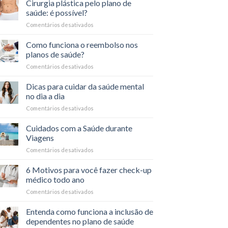
Entenda
Cirurgia plástica pelo plano de
estar
os
saúde: é possível?
Sintomas
Comentários desativados
em
Físicos
Cirurgia
e
plástica
Como funciona o reembolso nos
Psicológicos
pelo
planos de saúde?
plano
Comentários desativados
em
de
Como
saúde:
funciona
Dicas para cuidar da saúde mental
é
o
possível?
no dia a dia
reembolso
Comentários desativados
em
nos
Dicas
planos
para
Cuidados com a Saúde durante
de
cuidar
saúde?
Viagens
da
Comentários desativados
em
saúde
Cuidados
mental
com
6 Motivos para você fazer check-up
no
a
dia
médico todo ano
Saúde
a
Comentários desativados
em
durante
dia
6
Viagens
Motivos
Entenda como funciona a inclusão de
para
dependentes no plano de saúde
você