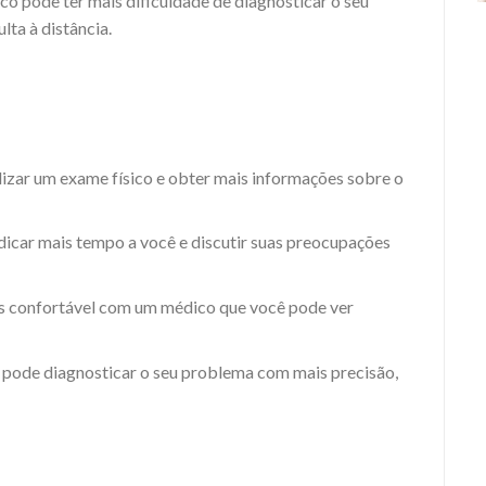
co pode ter mais dificuldade de diagnosticar o seu
ta à distância.
lizar um exame físico e obter mais informações sobre o
icar mais tempo a você e discutir suas preocupações
is confortável com um médico que você pode ver
 pode diagnosticar o seu problema com mais precisão,