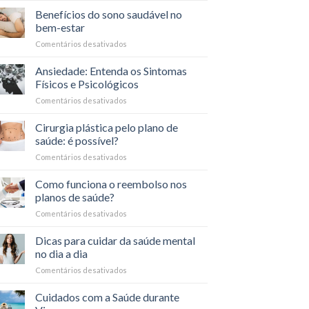
o
que
Benefícios do sono saudável no
Carnaval
é
bem-estar
a
Comentários desativados
em
coparticipação
Benefícios
nos
do
Ansiedade: Entenda os Sintomas
planos
sono
de
Físicos e Psicológicos
saudável
saúde?
Comentários desativados
em
no
Ansiedade:
bem-
Entenda
Cirurgia plástica pelo plano de
estar
os
saúde: é possível?
Sintomas
Comentários desativados
em
Físicos
Cirurgia
e
plástica
Como funciona o reembolso nos
Psicológicos
pelo
planos de saúde?
plano
Comentários desativados
em
de
Como
saúde:
funciona
Dicas para cuidar da saúde mental
é
o
possível?
no dia a dia
reembolso
Comentários desativados
em
nos
Dicas
planos
para
Cuidados com a Saúde durante
de
cuidar
saúde?