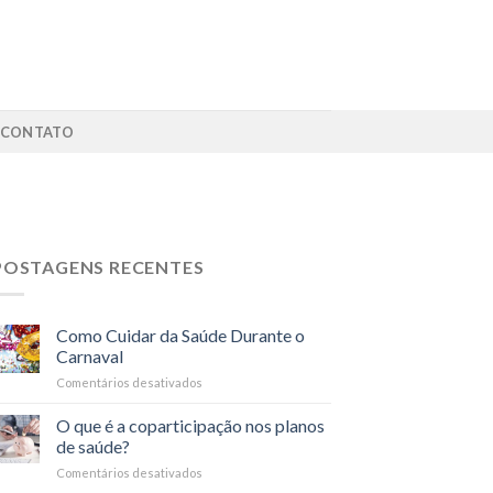
CONTATO
POSTAGENS RECENTES
Como Cuidar da Saúde Durante o
Carnaval
Comentários desativados
em
Como
Cuidar
O que é a coparticipação nos planos
da
de saúde?
Saúde
Comentários desativados
em
Durante
O