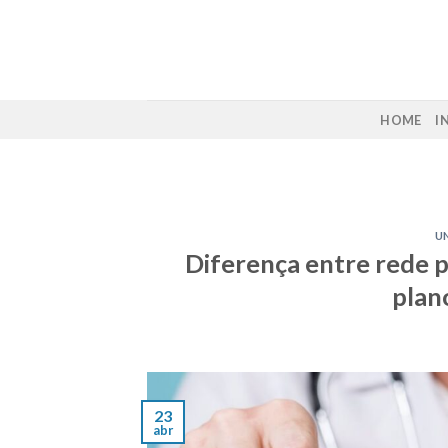
Skip
to
content
HOME
I
U
Diferença entre rede p
plan
23
abr