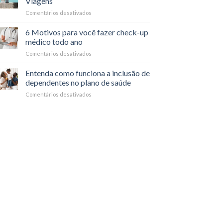
Viagens
da
Comentários desativados
em
saúde
Cuidados
mental
com
6 Motivos para você fazer check-up
no
a
dia
médico todo ano
Saúde
a
Comentários desativados
em
durante
dia
6
Viagens
Motivos
Entenda como funciona a inclusão de
para
dependentes no plano de saúde
você
Comentários desativados
em
fazer
Entenda
check-
como
up
funciona
médico
a
todo
inclusão
ano
de
dependentes
no
plano
de
saúde