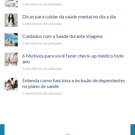
Psicológicos
Comentários desativados
em
plano
Como
de
funciona
saúde:
Dicas para cuidar da saúde mental no dia a dia
o
é
Comentários desativados
em
reembolso
possível?
Dicas
nos
para
planos
Cuidados com a Saúde durante Viagens
cuidar
de
Comentários desativados
em
da
saúde?
Cuidados
saúde
com
mental
6 Motivos para você fazer check-up médico todo
a
no
ano
Saúde
dia
Comentários desativados
em
durante
a
6
Viagens
dia
Motivos
Entenda como funciona a inclusão de dependentes
para
no plano de saúde
você
Comentários desativados
em
fazer
Entenda
check-
como
up
funciona
médico
a
todo
inclusão
ano
de
dependentes
no