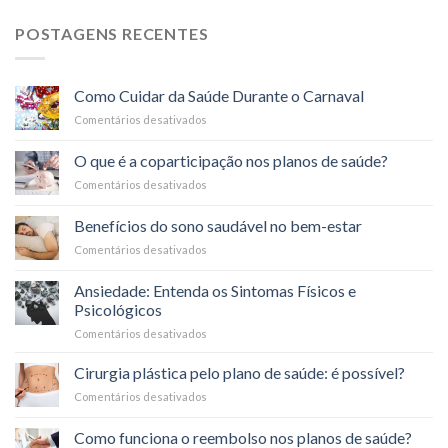
POSTAGENS RECENTES
Como Cuidar da Saúde Durante o Carnaval
Comentários desativados
em
Como
Cuidar
O que é a coparticipação nos planos de saúde?
da
Comentários desativados
em
Saúde
O
Durante
que
o
Benefícios do sono saudável no bem-estar
é
Carnaval
Comentários desativados
em
a
Benefícios
coparticipação
do
nos
Ansiedade: Entenda os Sintomas Físicos e
sono
planos
Psicológicos
saudável
de
Comentários desativados
em
no
saúde?
Ansiedade:
bem-
Entenda
estar
Cirurgia plástica pelo plano de saúde: é possível?
os
Comentários desativados
em
Sintomas
Cirurgia
Físicos
plástica
Como funciona o reembolso nos planos de saúde?
e
pelo