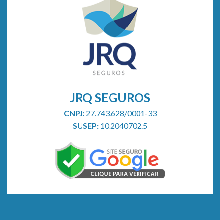
plano
de
saúde
JRQ SEGUROS
CNPJ:
27.743.628/0001-33
SUSEP:
10.2040702.5