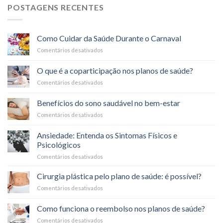
POSTAGENS RECENTES
Como Cuidar da Saúde Durante o Carnaval
Comentários desativados
em
Como
Cuidar
O que é a coparticipação nos planos de saúde?
da
Comentários desativados
em
Saúde
O
Durante
que
o
Benefícios do sono saudável no bem-estar
é
Carnaval
Comentários desativados
em
a
Benefícios
coparticipação
do
nos
Ansiedade: Entenda os Sintomas Físicos e
sono
planos
Psicológicos
saudável
de
Comentários desativados
em
no
saúde?
Ansiedade:
bem-
Entenda
estar
Cirurgia plástica pelo plano de saúde: é possível?
os
Comentários desativados
em
Sintomas
Cirurgia
Físicos
plástica
Como funciona o reembolso nos planos de saúde?
e
pelo
Psicológicos
Comentários desativados
em
plano