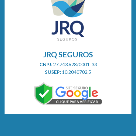
de
saúde
JRQ SEGUROS
CNPJ:
27.743.628/0001-33
SUSEP:
10.2040702.5