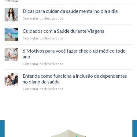
Como
de
funciona
saúde:
Dicas para cuidar da saúde mental no dia a dia
o
é
Comentários desativados
em
reembolso
possível?
Dicas
nos
para
planos
Cuidados com a Saúde durante Viagens
cuidar
de
Comentários desativados
em
da
saúde?
Cuidados
saúde
com
mental
6 Motivos para você fazer check-up médico todo
a
no
ano
Saúde
dia
Comentários desativados
em
durante
a
6
Viagens
dia
Motivos
Entenda como funciona a inclusão de dependentes
para
no plano de saúde
você
Comentários desativados
em
fazer
Entenda
check-
como
up
funciona
médico
a
todo
inclusão
ano
de
dependentes
no
plano