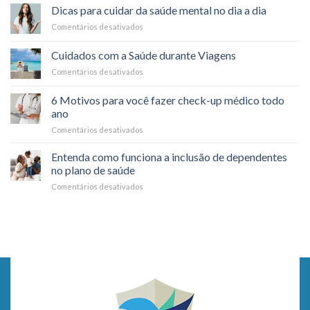
funciona
saúde:
Dicas para cuidar da saúde mental no dia a dia
o
é
Comentários desativados
em
reembolso
possível?
Dicas
nos
para
planos
Cuidados com a Saúde durante Viagens
cuidar
de
Comentários desativados
em
da
saúde?
Cuidados
saúde
com
mental
6 Motivos para você fazer check-up médico todo
a
no
ano
Saúde
dia
Comentários desativados
em
durante
a
6
Viagens
dia
Motivos
Entenda como funciona a inclusão de dependentes
para
no plano de saúde
você
Comentários desativados
em
fazer
Entenda
check-
como
up
funciona
médico
a
todo
inclusão
ano
de
dependentes
no
plano
de