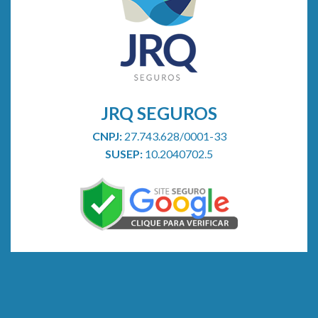
saúde
JRQ SEGUROS
CNPJ:
27.743.628/0001-33
SUSEP:
10.2040702.5