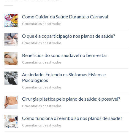
Como Cuidar da Saúde Durante o Carnaval
Comentários desativados
em
Como
Cuidar
O que é a coparticipação nos planos de saúde?
da
Comentários desativados
em
Saúde
O
Durante
que
o
Benefícios do sono saudável no bem-estar
é
Carnaval
Comentários desativados
em
a
Benefícios
coparticipação
do
nos
Ansiedade: Entenda os Sintomas Físicos e
sono
planos
Psicológicos
saudável
de
Comentários desativados
em
no
saúde?
Ansiedade:
bem-
Entenda
estar
Cirurgia plástica pelo plano de saúde: é possível?
os
Comentários desativados
em
Sintomas
Cirurgia
Físicos
plástica
Como funciona o reembolso nos planos de saúde?
e
pelo
Psicológicos
Comentários desativados
em
plano
Como
de